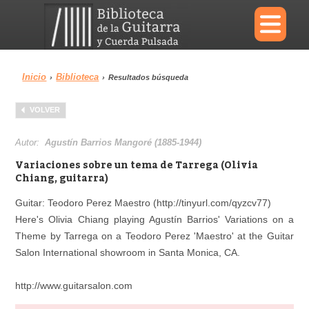
×
Inicio
Biblioteca
›
›
Resultados búsqueda
Menu
VOLVER
Biblioteca
Diccionario
Autor:
Agustín Barrios Mangoré (1885-1944)
Variaciones sobre un tema de Tarrega (Olivia
Chiang, guitarra)
Guitar: Teodoro Perez Maestro (http://tinyurl.com/qyzcv77)
Área personal
Reproductor
Here's Olivia Chiang playing Agustín Barrios' Variations on a
Theme by Tarrega on a Teodoro Perez 'Maestro' at the Guitar
Salon International showroom in Santa Monica, CA.
http://www.guitarsalon.com