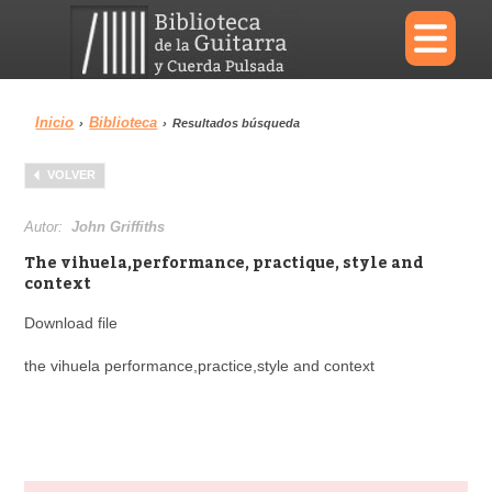
×
Inicio
Biblioteca
›
›
Resultados búsqueda
Menu
VOLVER
Biblioteca
Diccionario
Autor:
John Griffiths
The vihuela,performance, practique, style and
context
Download file
Área personal
Reproductor
the vihuela performance,practice,style and context