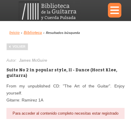
×
Inicio
Biblioteca
›
›
Resultados búsqueda
Menu
VOLVER
Biblioteca
Diccionario
Autor:
James McGuire
Suite No 2 in popular style, II - Dance (Horst Klee,
guitarra)
From my unpublished CD: "The Art of the Guitar". Enjoy
Área personal
Reproductor
yourself.
Gitarre: Ramirez 1A
Para acceder al contenido completo necesitas estar registrado