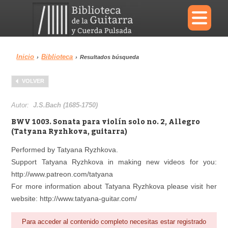
×
Inicio
Biblioteca
›
›
Resultados búsqueda
Menu
VOLVER
Biblioteca
Diccionario
Autor:
J.S.Bach (1685-1750)
BWV 1003. Sonata para violín solo no. 2, Allegro
(Tatyana Ryzhkova, guitarra)
Performed by Tatyana Ryzhkova.
Área personal
Reproductor
Support Tatyana Ryzhkova in making new videos for you:
http://www.patreon.com/tatyana
For more information about Tatyana Ryzhkova please visit her
website: http://www.tatyana-guitar.com/
Para acceder al contenido completo necesitas estar registrado