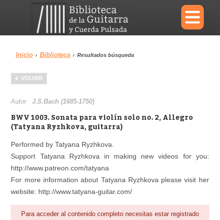
×
Inicio
Biblioteca
›
›
Resultados búsqueda
Menu
VOLVER
Biblioteca
Diccionario
Autor:
J.S.Bach (1685-1750)
BWV 1003. Sonata para violín solo no. 2, Allegro
(Tatyana Ryzhkova, guitarra)
Performed by Tatyana Ryzhkova.
Área personal
Reproductor
Support Tatyana Ryzhkova in making new videos for you:
http://www.patreon.com/tatyana
For more information about Tatyana Ryzhkova please visit her
website: http://www.tatyana-guitar.com/
Para acceder al contenido completo necesitas estar registrado