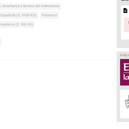
, enseñanza y técnica del instrumento
 Española (S. XVIII-XXI)
Flamenco
a moderna (S. XIX-XX)
l
PUBLI