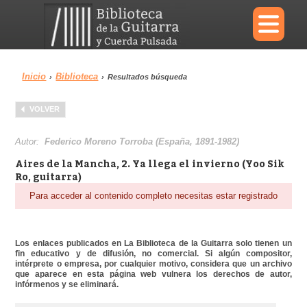
×
Inicio
Biblioteca
›
›
Resultados búsqueda
Menu
VOLVER
Biblioteca
Diccionario
Autor:
Federico Moreno Torroba (España, 1891-1982)
Aires de la Mancha, 2. Ya llega el invierno (Yoo Sik
Ro, guitarra)
Para acceder al contenido completo necesitas estar registrado
Área personal
Reproductor
Los enlaces publicados en La Biblioteca de la Guitarra solo tienen un
fin educativo y de difusión, no comercial. Si algún compositor,
intérprete o empresa, por cualquier motivo, considera que un archivo
que aparece en esta página web vulnera los derechos de autor,
infórmenos y se eliminará.