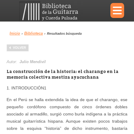
×
Inicio
Biblioteca
›
›
Resultados búsqueda
Menu
VOLVER
Biblioteca
Diccionario
Autor:
Julio Mendivil
La construcción de la historia: el charango en la
memoria colectiva mestiza ayacuchana
1. INTRODUCCIÓN1
Área personal
Reproductor
En el Perú se halla extendida la idea de que el charango, ese
pequeño cordófono compuesto de cinco órdenes dobles
asociado al armadillo, surgió como burla indígena a la práctica
musical guitarrística hispana. Aunque existen pocos trabajos
sobre la esquiva “historia” de dicho instrumento, bastaría