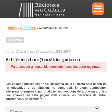
×
Inicio
Biblioteca
›
›
Resultados búsqueda
Menu
VOLVER
Biblioteca
Diccionario
Autor:
Raul Borges (Venezuela, 1882-1967)
Vals Venezolano (Yoo Sik Ro, guitarra)
Para acceder al contenido completo necesitas estar registrado
Área personal
Reproductor
Los enlaces publicados en La Biblioteca de la Guitarra solo tienen un
fin educativo y de difusión, no comercial. Si algún compositor,
intérprete o empresa, por cualquier motivo, considera que un archivo
que aparece en esta página web vulnera los derechos de autor,
infórmenos y se eliminará.
Etiquetas