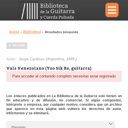
×
Inicio
Biblioteca
›
›
Resultados búsqueda
Menu
VOLVER
Biblioteca
Diccionario
Autor:
Jorge Cardoso (Argentina, 1949-)
Vals Venezolano (Yoo Sik Ro, guitarra)
Para acceder al contenido completo necesitas estar registrado
Área personal
Reproductor
Los enlaces publicados en La Biblioteca de la Guitarra solo tienen un
fin educativo y de difusión, no comercial. Si algún compositor,
intérprete o empresa, por cualquier motivo, considera que un archivo
que aparece en esta página web vulnera los derechos de autor,
infórmenos y se eliminará.
Etiquetas