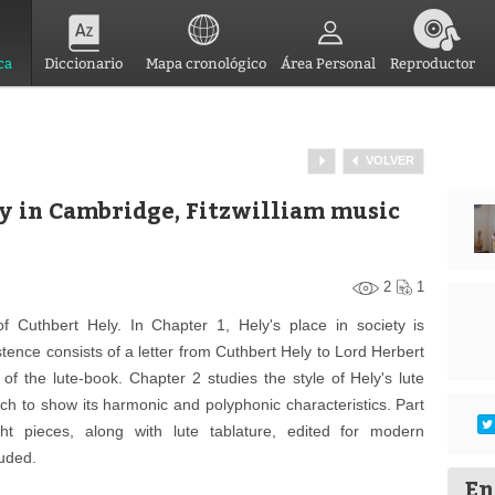
ca
Diccionario
Mapa cronológico
Área Personal
Reproductor
VOLVER
y in Cambridge, Fitzwilliam music
2
1
 Cuthbert Hely. In Chapter 1, Hely's place in society is
tence consists of a letter from Cuthbert Hely to Lord Herbert
n of the
lute
-book. Chapter 2 studies the style of Hely's
lute
h to show its harmonic and polyphonic characteristics. Part
ight pieces, along with
lute
tablature, edited for modern
luded.
En