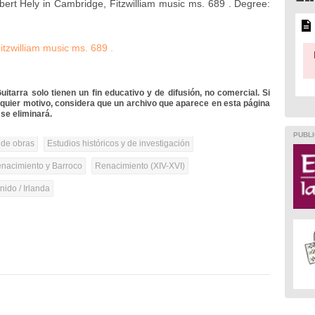
bert Hely in Cambridge, Fitzwilliam music ms. 689
.
Degree:
itzwilliam music ms. 689
.
itarra solo tienen un fin educativo y de difusión, no comercial. Si
lquier motivo, considera que un archivo que aparece en esta página
se eliminará.
PUBLI
 de obras
Estudios históricos y de investigación
nacimiento y Barroco
Renacimiento (XIV-XVI)
ido / Irlanda