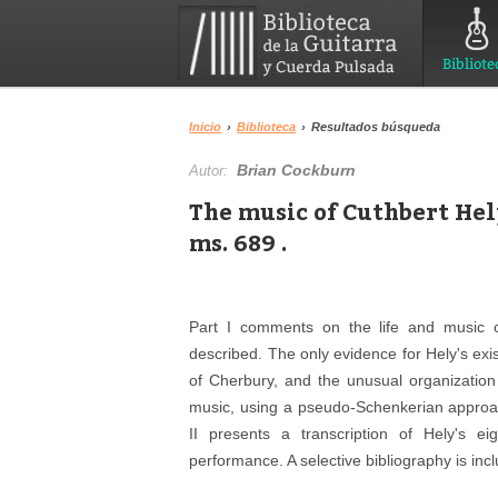
Bibliote
Inicio
›
Biblioteca
›
Resultados búsqueda
Brian Cockburn
Autor:
The music of Cuthbert Hel
ms. 689 .
Part I comments on the life and music of
described. The only evidence for Hely's exis
of Cherbury, and the unusual organizatio
music, using a pseudo-Schenkerian approac
II presents a transcription of Hely's e
performance. A selective bibliography is inc