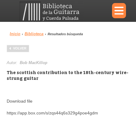
×
Inicio
Biblioteca
›
›
Resultados búsqueda
Menu
VOLVER
Biblioteca
Diccionario
Autor:
Bob MacKillop
The scottish contribution to the 18th-century wire-
strung guitar
Área personal
Reproductor
Download file
https://app.box.com/s/zqs44q6s329g4poe4gdm