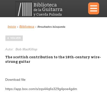
×
Inicio
Biblioteca
›
›
Resultados búsqueda
Menu
VOLVER
Biblioteca
Diccionario
Autor:
Bob MacKillop
The scottish contribution to the 18th-century wire-
strung guitar
Área personal
Reproductor
Download file
https://app.box.com/s/zqs44q6s329g4poe4gdm