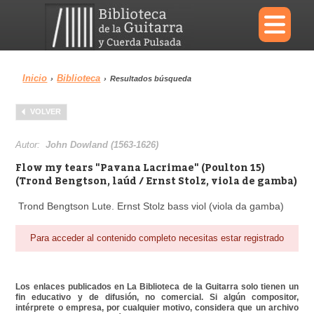
×
Inicio
Biblioteca
›
›
Resultados búsqueda
Menu
VOLVER
Biblioteca
Diccionario
Autor:
John Dowland (1563-1626)
Flow my tears "Pavana Lacrimae" (Poulton 15)
(Trond Bengtson, laúd / Ernst Stolz, viola de gamba)
Trond Bengtson Lute. Ernst Stolz bass viol (viola da gamba)
Área personal
Reproductor
Para acceder al contenido completo necesitas estar registrado
Los enlaces publicados en La Biblioteca de la Guitarra solo tienen un
fin educativo y de difusión, no comercial. Si algún compositor,
intérprete o empresa, por cualquier motivo, considera que un archivo