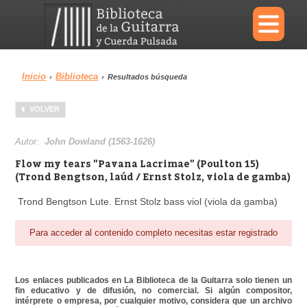
×
Inicio
Biblioteca
›
›
Resultados búsqueda
Menu
VOLVER
Biblioteca
Diccionario
Autor:
John Dowland (1563-1626)
Flow my tears "Pavana Lacrimae" (Poulton 15)
(Trond Bengtson, laúd / Ernst Stolz, viola de gamba)
Trond Bengtson Lute. Ernst Stolz bass viol (viola da gamba)
Área personal
Reproductor
Para acceder al contenido completo necesitas estar registrado
Los enlaces publicados en La Biblioteca de la Guitarra solo tienen un
fin educativo y de difusión, no comercial. Si algún compositor,
intérprete o empresa, por cualquier motivo, considera que un archivo