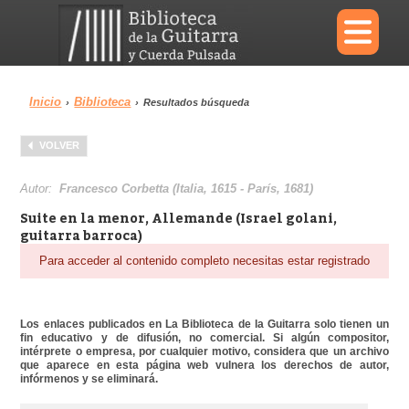
×
Inicio
Biblioteca
›
›
Resultados búsqueda
Menu
VOLVER
Biblioteca
Diccionario
Autor:
Francesco Corbetta (Italia, 1615 - París, 1681)
Suite en la menor, Allemande (Israel golani,
guitarra barroca)
Para acceder al contenido completo necesitas estar registrado
Área personal
Reproductor
Los enlaces publicados en La Biblioteca de la Guitarra solo tienen un
fin educativo y de difusión, no comercial. Si algún compositor,
intérprete o empresa, por cualquier motivo, considera que un archivo
que aparece en esta página web vulnera los derechos de autor,
infórmenos y se eliminará.