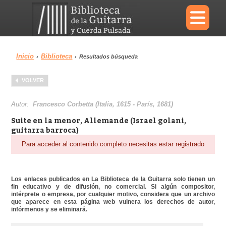
×
Inicio
Biblioteca
›
›
Resultados búsqueda
Menu
VOLVER
Biblioteca
Diccionario
Autor:
Francesco Corbetta (Italia, 1615 - París, 1681)
Suite en la menor, Allemande (Israel golani,
guitarra barroca)
Para acceder al contenido completo necesitas estar registrado
Área personal
Reproductor
Los enlaces publicados en La Biblioteca de la Guitarra solo tienen un
fin educativo y de difusión, no comercial. Si algún compositor,
intérprete o empresa, por cualquier motivo, considera que un archivo
que aparece en esta página web vulnera los derechos de autor,
infórmenos y se eliminará.