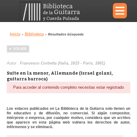
×
Inicio
Biblioteca
›
›
Resultados búsqueda
Menu
VOLVER
Biblioteca
Diccionario
Autor:
Francesco Corbetta (Italia, 1615 - París, 1681)
Suite en la menor, Allemande (Israel golani,
guitarra barroca)
Para acceder al contenido completo necesitas estar registrado
Área personal
Reproductor
Los enlaces publicados en La Biblioteca de la Guitarra solo tienen un
fin educativo y de difusión, no comercial. Si algún compositor,
intérprete o empresa, por cualquier motivo, considera que un archivo
que aparece en esta página web vulnera los derechos de autor,
infórmenos y se eliminará.