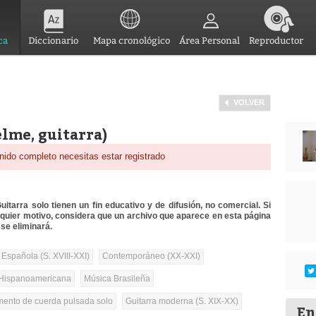
ca
Diccionario
Mapa cronológico
Área Personal
Reproductor
VOLVER
lme, guitarra)
nido completo necesitas estar registrado
itarra solo tienen un fin educativo y de difusión, no comercial. Si
lquier motivo, considera que un archivo que aparece en esta página
se eliminará.
 Española (S. XVIII-XXI)
Contemporáneo (XX-XXI)
Hispanoamericana
Música Brasileña
umento de cuerda pulsada solo
Guitarra moderna (S. XIX-XX)
En