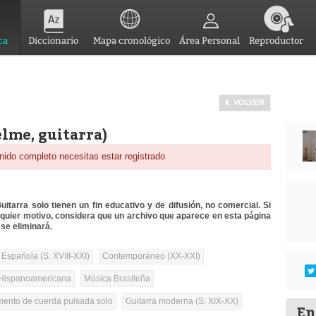
ca
Diccionario
Mapa cronológico
Área Personal
Reproductor
VOLVER
lme, guitarra)
nido completo necesitas estar registrado
itarra solo tienen un fin educativo y de difusión, no comercial. Si
lquier motivo, considera que un archivo que aparece en esta página
se eliminará.
 Española (S. XVIII-XXI)
Contemporáneo (XX-XXI)
Hispanoamericana
Música Brasileña
umento de cuerda pulsada solo
Guitarra moderna (S. XIX-XX)
En