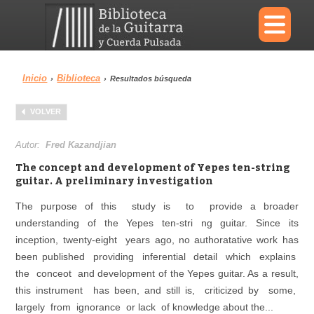
×
Inicio
Biblioteca
›
›
Resultados búsqueda
Menu
VOLVER
Biblioteca
Diccionario
Autor:
Fred Kazandjian
The concept and development of Yepes ten-string
guitar. A preliminary investigation
The purpose of this study is to provide a broader
Área personal
Reproductor
understanding of the Yepes ten-stri ng guitar. Since its
inception, twenty-eight years ago, no authoratative work has
been published providing inferential detail which explains
the conceot and development of the Yepes guitar. As a result,
this instrument has been, and still is, criticized by some,
largely from ignorance or lack of knowledge about the...