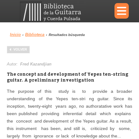
×
Inicio
Biblioteca
›
›
Resultados búsqueda
Menu
VOLVER
Biblioteca
Diccionario
Autor:
Fred Kazandjian
The concept and development of Yepes ten-string
guitar. A preliminary investigation
The purpose of this study is to provide a broader
Área personal
Reproductor
understanding of the Yepes ten-stri ng guitar. Since its
inception, twenty-eight years ago, no authoratative work has
been published providing inferential detail which explains
the conceot and development of the Yepes guitar. As a result,
this instrument has been, and still is, criticized by some,
largely from ignorance or lack of knowledge about the...