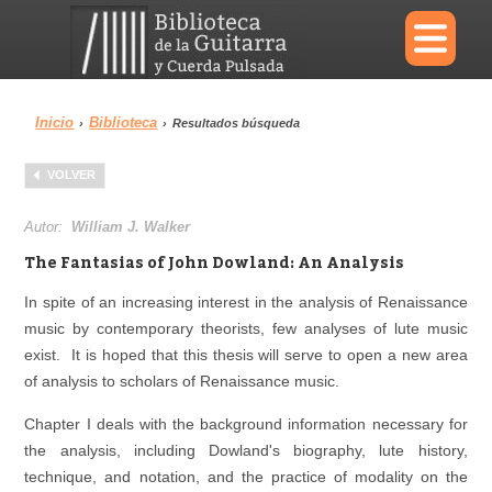
×
Inicio
Biblioteca
›
›
Resultados búsqueda
Menu
VOLVER
Biblioteca
Diccionario
Autor:
William J. Walker
The Fantasias of John Dowland: An Analysis
In spite of an increasing interest in the analysis of Renaissance
music by contemporary theorists, few analyses of lute music
Área personal
Reproductor
exist. It is hoped that this thesis will serve to open a new area
of analysis to scholars of Renaissance music.
Chapter I deals with the background information necessary for
the analysis, including Dowland's biography, lute history,
technique, and notation, and the practice of modality on the