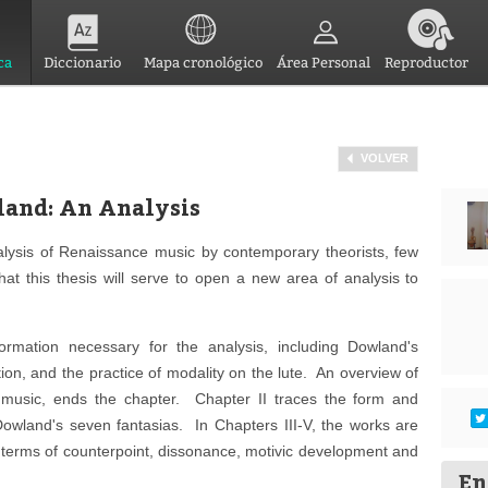
ca
Diccionario
Mapa cronológico
Área Personal
Reproductor
VOLVER
land: An Analysis
analysis of Renaissance music by contemporary theorists, few
hat this thesis will serve to open a new area of analysis to
ormation necessary for the analysis, including Dowland's
tion, and the practice of modality on the lute. An overview of
e music, ends the chapter. Chapter II traces the form and
owland's seven fantasias. In Chapters III-V, the works are
 terms of counterpoint, dissonance, motivic development and
En