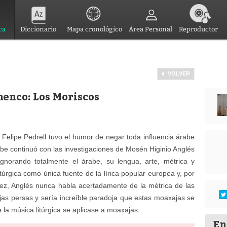
ca
Diccionario
Mapa cronológico
Área Personal
Reproductor
VOLVER
menco: Los Moriscos
 Felipe Pedrell tuvo el humor de negar toda influencia árabe
abe continuó con las investigaciones de Mosén Higinio Anglés
Ignorando totalmente el árabe, su lengua, arte, métrica y
itúrgica como única fuente de la lírica popular europea y, por
ez, Anglés nunca habla acertadamente de la métrica de las
as persas y sería increíble paradoja que estas moaxajas se
 la música litúrgica se aplicase a moaxajas...
En