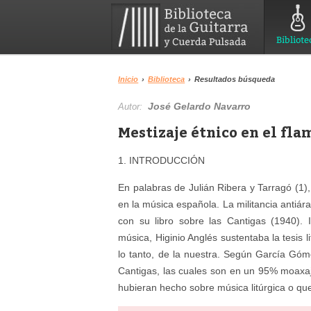
Bibliote
Inicio
›
Biblioteca
›
Resultados búsqueda
José Gelardo Navarro
Autor:
Mestizaje étnico en el fla
1. INTRODUCCIÓN
En palabras de Julián Ribera y Tarragó (1),
en la música española. La militancia antiár
con su libro sobre las Cantigas (1940). 
música, Higinio Anglés sustentaba la tesis l
lo tanto, de la nuestra. Según García Góm
Cantigas, las cuales son en un 95% moaxaj
hubieran hecho sobre música litúrgica o que