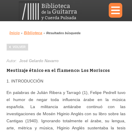
×
Inicio
Biblioteca
›
›
Resultados búsqueda
Menu
VOLVER
Biblioteca
Diccionario
Autor:
José Gelardo Navarro
Mestizaje étnico en el flamenco: Los Moriscos
1. INTRODUCCIÓN
Área personal
Reproductor
En palabras de Julián Ribera y Tarragó (1), Felipe Pedrell tuvo
el humor de negar toda influencia árabe en la música
española. La militancia antiárabe continuó con las
investigaciones de Mosén Higinio Anglés con su libro sobre las
Cantigas (1940). Ignorando totalmente el árabe, su lengua,
arte, métrica y música, Higinio Anglés sustentaba la tesis