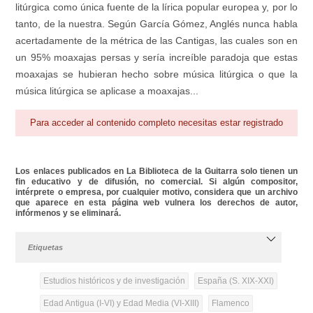
litúrgica como única fuente de la lírica popular europea y, por lo
tanto, de la nuestra. Según García Gómez, Anglés nunca habla
acertadamente de la métrica de las Cantigas, las cuales son en
un 95% moaxajas persas y sería increíble paradoja que estas
moaxajas se hubieran hecho sobre música litúrgica o que la
música litúrgica se aplicase a moaxajas...
Para acceder al contenido completo necesitas estar registrado
Los enlaces publicados en La Biblioteca de la Guitarra solo tienen un
fin educativo y de difusión, no comercial. Si algún compositor,
intérprete o empresa, por cualquier motivo, considera que un archivo
que aparece en esta página web vulnera los derechos de autor,
infórmenos y se eliminará.
Etiquetas
Estudios históricos y de investigación
España (S. XIX-XXI)
Edad Antigua (I-VI) y Edad Media (VI-XIII)
Flamenco