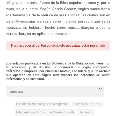
litúrgica como única fuente de la lírica popular europea y, por lo
tanto, de la nuestra. Según García Gómez, Anglés nunca habla
acertadamente de la métrica de las Cantigas, las cuales son en
un 95% moaxajas persas y sería increíble paradoja que estas
moaxajas se hubieran hecho sobre música litúrgica o que la
música litúrgica se aplicase a moaxajas...
Para acceder al contenido completo necesitas estar registrado
Los enlaces publicados en La Biblioteca de la Guitarra solo tienen un
fin educativo y de difusión, no comercial. Si algún compositor,
intérprete o empresa, por cualquier motivo, considera que un archivo
que aparece en esta página web vulnera los derechos de autor,
infórmenos y se eliminará.
Etiquetas
Estudios históricos y de investigación
España (S. XIX-XXI)
Edad Antigua (I-VI) y Edad Media (VI-XIII)
Flamenco