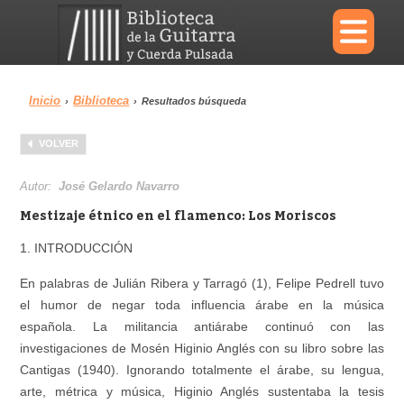
×
Inicio
Biblioteca
›
›
Resultados búsqueda
Menu
VOLVER
Biblioteca
Diccionario
Autor:
José Gelardo Navarro
Mestizaje étnico en el flamenco: Los Moriscos
1. INTRODUCCIÓN
Área personal
Reproductor
En palabras de Julián Ribera y Tarragó (1), Felipe Pedrell tuvo
el humor de negar toda influencia árabe en la música
española. La militancia antiárabe continuó con las
investigaciones de Mosén Higinio Anglés con su libro sobre las
Cantigas (1940). Ignorando totalmente el árabe, su lengua,
arte, métrica y música, Higinio Anglés sustentaba la tesis