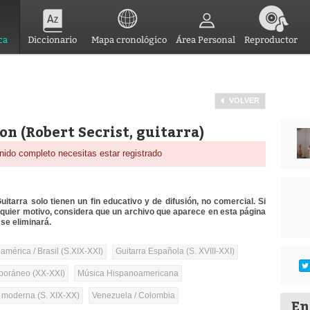
ca
Diccionario
Mapa cronológico
Área Personal
Reproductor
VOLVER
on (Robert Secrist, guitarra)
nido completo necesitas estar registrado
itarra solo tienen un fin educativo y de difusión, no comercial. Si
lquier motivo, considera que un archivo que aparece en esta página
se eliminará.
mérica / Brasil (S.XIX-XXI)
Guitarra Española (S. XVIII-XXI)
oráneo (XX-XXI)
Música Hispanoamericana
a moderna (S. XIX-XX)
Venezuela / Colombia
En