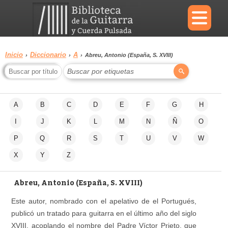
×
Inicio
Diccionario
A
›
›
›
Abreu, Antonio (España, S. XVIII)
Buscar por etiquetas
Menu
A
B
C
D
E
F
G
H
Biblioteca
Diccionario
I
J
K
L
M
N
Ñ
O
P
Q
R
S
T
U
V
W
X
Y
Z
Área
Reproductor
personal
Abreu, Antonio (España, S. XVIII)
Este autor, nombrado con el apelativo de el Portugués,
publicó un tratado para guitarra en el último año del siglo
XVIII, acoplando el nombre del Padre Víctor Prieto, que