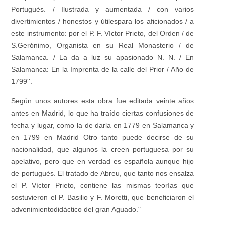
Portugués. / Ilustrada y aumentada / con varios
divertimientos / honestos y útilespara los aficionados / a
este instrumento: por el P. F. Víctor Prieto, del Orden / de
S.Gerónimo, Organista en su Real Monasterio / de
Salamanca. / La da a luz su apasionado N. N. / En
Salamanca: En la Imprenta de la calle del Prior / Año de
1799''.
Según unos autores esta obra fue editada veinte años
antes en Madrid, lo que ha traído ciertas confusiones de
fecha y lugar, como la de darla en 1779 en Salamanca y
en 1799 en Madrid Otro tanto puede decirse de su
nacionalidad, que algunos la creen portuguesa por su
apelativo, pero que en verdad es española aunque hijo
de portugués. El tratado de Abreu, que tanto nos ensalza
el P. Víctor Prieto, contiene las mismas teorías que
sostuvieron el P. Basilio y F. Moretti, que beneficiaron el
advenimientodidáctico del gran Aguado."