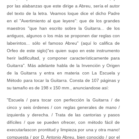
por las alabanzas que este dirige a Abreu, sería el autor
del texto de la letra. Veamos loque dice el dicho Padre
en el "Avertimiento al que leyere": que de los grandes
maestros "que han escrito sobre la Guitarra... de los
antiguos, algunos o los más se proponen dar reglas con
laberintos... sólo el famoso Abreu" (aquí lo califica de
Orfeo de este siglo)"es quien supo en este instrumento
herir ladificultad, y componer característicamente para
Guitarra". Más adelante habla de la Invención y Origen
de la Guitarra y entra en materia con La Escuela y
Método para tocar la Guitarra. Consta de 107 páginas y
su tamaño es de 198 x 150 mm., anunciandose así:
"Escuela / para tocar con perfección la Guitarra / de
cinco y seis órdenes / con reglas generales de mano /
izquierda y derecha. / Trata de las cantorias y pasos
difíciles / que se pueden ofrecer, con método fácil de
executarlascon prontitud y limpieza por una y otra mano!
compuesta / por D. Antonio Abreu, bien conocido / por el