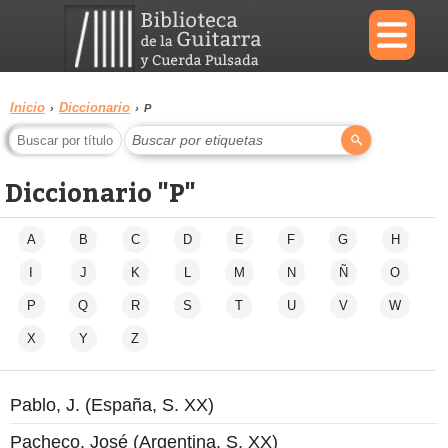
×
Inicio
Diccionario
›
›
P
Buscar por etiquetas
Menu
Diccionario "P"
Biblioteca
Diccionario
A
B
C
D
E
F
G
H
I
J
K
L
M
N
Ñ
O
P
Q
R
S
T
U
V
W
Área
Reproductor
personal
X
Y
Z
Pablo, J. (España, S. XX)
Pacheco, José (Argentina, S. XX)