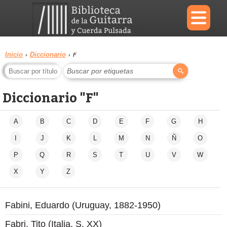
×
Inicio
Diccionario
›
›
F
Buscar por etiquetas
Menu
Diccionario "F"
Biblioteca
Diccionario
A
B
C
D
E
F
G
H
I
J
K
L
M
N
Ñ
O
P
Q
R
S
T
U
V
W
Área
Reproductor
personal
X
Y
Z
Fabini, Eduardo (Uruguay, 1882-1950)
Fabri, Tito (Italia, S. XX)