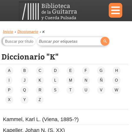
×
Inicio
Diccionario
›
›
K
Buscar por etiquetas
Menu
Diccionario "K"
Biblioteca
Diccionario
A
B
C
D
E
F
G
H
I
J
K
L
M
N
Ñ
O
P
Q
R
S
T
U
V
W
Área
Reproductor
personal
X
Y
Z
Kammel, Karl L. (Viena, 1885-?)
Kapeller, Johan N. (S. XX)