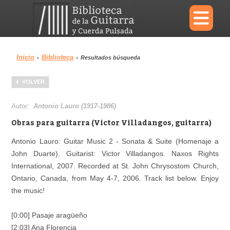
×
Inicio
Biblioteca
›
›
Resultados búsqueda
Menu
VOLVER
Biblioteca
Diccionario
Autor:
Antonio Lauro (1917-1986)
Obras para guitarra (Victor Villadangos, guitarra)
Antonio Lauro: Guitar Music 2 - Sonata & Suite (Homenaje a
John Duarte). Guitarist: Victor Villadangos. Naxos Rights
Área personal
Reproductor
International, 2007. Recorded at St. John Chrysostom Church,
Ontario, Canada, from May 4-7, 2006. Track list below. Enjoy
the music!
[0:00] Pasaje aragüeño
[2:03] Ana Florencia