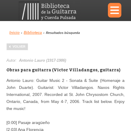
×
Inicio
Biblioteca
›
›
Resultados búsqueda
Menu
VOLVER
Biblioteca
Diccionario
Autor:
Antonio Lauro (1917-1986)
Obras para guitarra (Victor Villadangos, guitarra)
Antonio Lauro: Guitar Music 2 - Sonata & Suite (Homenaje a
John Duarte). Guitarist: Victor Villadangos. Naxos Rights
Área personal
Reproductor
International, 2007. Recorded at St. John Chrysostom Church,
Ontario, Canada, from May 4-7, 2006. Track list below. Enjoy
the music!
[0:00] Pasaje aragüeño
[2:03] Ana Florencia