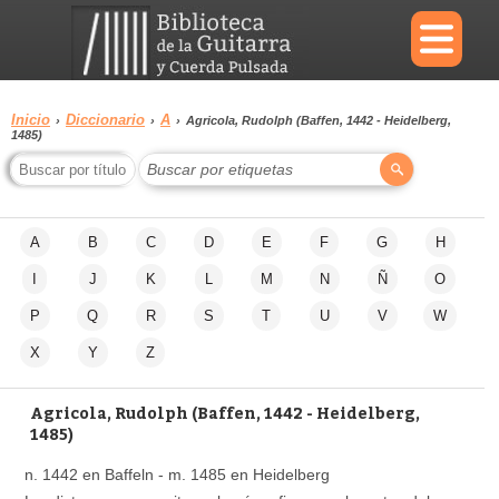
×
Inicio
Diccionario
A
›
›
›
Agricola, Rudolph (Baffen, 1442 - Heidelberg,
1485)
Menu
Buscar por etiquetas
Biblioteca
Diccionario
A
B
C
D
E
F
G
H
I
J
K
L
M
N
Ñ
O
P
Q
R
S
T
U
V
W
Área
Reproductor
X
Y
Z
personal
Agricola, Rudolph (Baffen, 1442 - Heidelberg,
1485)
n. 1442 en Baffeln - m. 1485 en Heidelberg