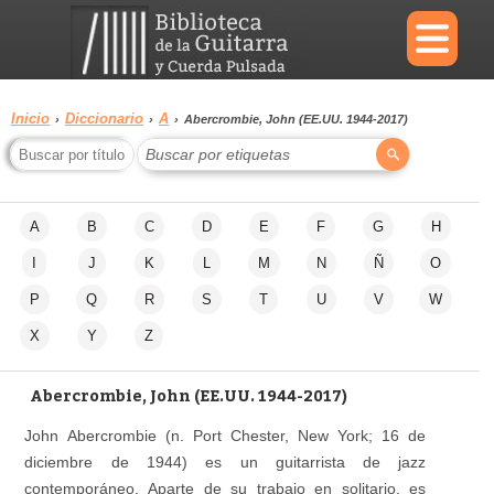
×
Inicio
Diccionario
A
›
›
›
Abercrombie, John (EE.UU. 1944-2017)
Buscar por etiquetas
Menu
A
B
C
D
E
F
G
H
Biblioteca
Diccionario
I
J
K
L
M
N
Ñ
O
P
Q
R
S
T
U
V
W
X
Y
Z
Área
Reproductor
personal
Abercrombie, John (EE.UU. 1944-2017)
John Abercrombie (n. Port Chester, New York; 16 de
diciembre de 1944) es un guitarrista de jazz
contemporáneo. Aparte de su trabajo en solitario, es