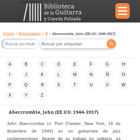
×
Inicio
Diccionario
A
›
›
›
Abercrombie, John (EE.UU. 1944-2017)
Buscar por etiquetas
Menu
A
B
C
D
E
F
G
H
Biblioteca
Diccionario
I
J
K
L
M
N
Ñ
O
P
Q
R
S
T
U
V
W
X
Y
Z
Área
Reproductor
personal
Abercrombie, John (EE.UU. 1944-2017)
John Abercrombie (n. Port Chester, New York; 16 de
diciembre de 1944) es un guitarrista de jazz
contemporáneo. Aparte de su trabajo en solitario, es